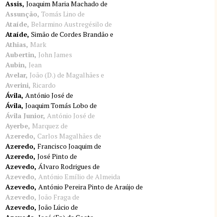
Assis
Joaquim Maria Machado de
Assunção
Tomás Lino de
Ataíde
Belarmino Austregésilo de
Ataíde
Simão de Cordes Brandão e
Athias
Mark
Aubertin
John James
Aubin
Jean
Avelar
João (D.) de Magalhães e
Averini
Ricardo
Ávila
António José de
Ávila
Joaquim Tomás Lobo de
Ávila Junior
António José de
Ayerbe
Marquez de
Azeredo
Carlos Magalhães de
Azeredo
Francisco Joaquim de
Azeredo
José Pinto de
Azevedo
Álvaro Rodrigues de
Azevedo
António Emílio de Almeida
Azevedo
António Pereira Pinto de Araújo de
Azevedo
João Fraga de
Azevedo
João Lúcio de