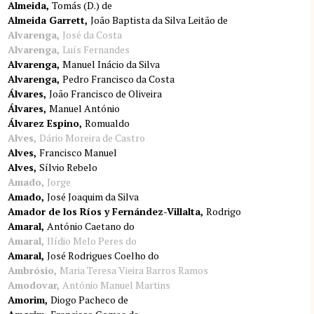
Almeida
Tomás (D.) de
Almeida Garrett
João Baptista da Silva Leitão de
Alvarenga
José da Costa
Alvarenga
Luís Fernandes
Alvarenga
Manuel Inácio da Silva
Alvarenga
Pedro Francisco da Costa
Álvares
João Francisco de Oliveira
Álvares
Manuel António
Álvarez Espino
Romualdo
Alves
Dário Moreira de Castro
Alves
Francisco Manuel
Alves
Sílvio Rebelo
Amado
Jorge
Amado
José Joaquim da Silva
Amador de los Ríos y Fernández-Villalta
Rodrigo
Amaral
António Caetano do
Amaral
Ilídio Melo Peres do
Amaral
José Rodrigues Coelho do
Ambrósio
Maria Teresa Vieira Barros Ramos
Amodovar
António Manuel Martins
Amorim
Diogo Pacheco de