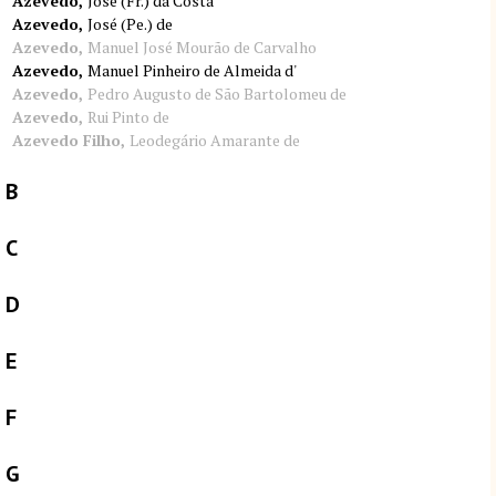
Azevedo
José (Fr.) da Costa
Azevedo
José (Pe.) de
Azevedo
Manuel José Mourão de Carvalho
Azevedo
Manuel Pinheiro de Almeida d'
Azevedo
Pedro Augusto de São Bartolomeu de
Azevedo
Rui Pinto de
Azevedo Filho
Leodegário Amarante de
B
C
D
E
F
G