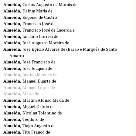
Almeida
Carlos Augusto de Morais de
Almeida
Delfim Maria de
Almeida
Eugénio de Castro
Almeida
Francisco José de
Almeida
Francisco José de Lacerda e
Almeida
Januário Correia de
Almeida
José Augusto Moreira de
Almeida
José Egídio Álvares de (Barão e Marquês de Santo
Amaro)
Almeida
José Francisco de
Almeida
José Joaquim de
Almeida
Justino Mendes de
Almeida
Manuel Duarte de
Almeida
Manuel Lopes de
Almeida
Mário de
Almeida
Martim Afonso Mexia de
Almeida
Miguel Osório de
Almeida
Nicolau Tolentino de
Almeida
Teodoro de
Almeida
Tiago Augusto de
Almeida
Tito Franco de