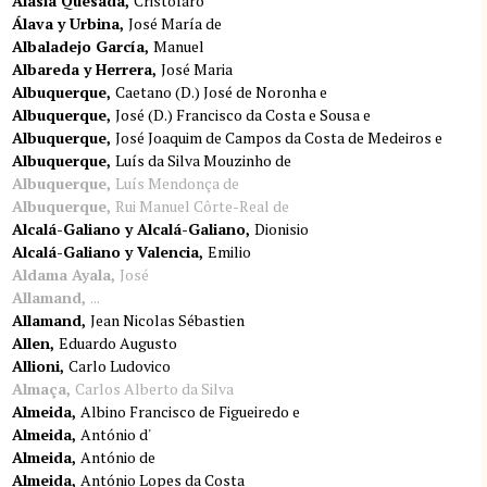
Alasia Quesada
Cristofaro
Álava y Urbina
José María de
Albaladejo García
Manuel
Albareda y Herrera
José Maria
Albuquerque
Caetano (D.) José de Noronha e
Albuquerque
José (D.) Francisco da Costa e Sousa e
Albuquerque
José Joaquim de Campos da Costa de Medeiros e
Albuquerque
Luís da Silva Mouzinho de
Albuquerque
Luís Mendonça de
Albuquerque
Rui Manuel Côrte-Real de
Alcalá-Galiano y Alcalá-Galiano
Dionisio
Alcalá-Galiano y Valencia
Emilio
Aldama Ayala
José
Allamand
...
Allamand
Jean Nicolas Sébastien
Allen
Eduardo Augusto
Allioni
Carlo Ludovico
Almaça
Carlos Alberto da Silva
Almeida
Albino Francisco de Figueiredo e
Almeida
António d'
Almeida
António de
Almeida
António Lopes da Costa