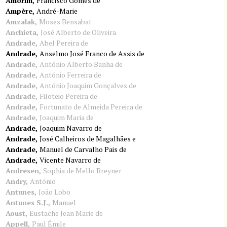
Amorim
Francisco Gomes de
Ampère
André-Marie
Amzalak
Moses Bensabat
Anchieta
José Alberto de Oliveira
Andrade
Abel Pereira de
Andrade
Anselmo José Franco de Assis de
Andrade
António Alberto Banha de
Andrade
António Ferreira de
Andrade
António Joaquim Gonçalves de
Andrade
Filoteio Pereira de
Andrade
Fortunato de Almeida Pereira de
Andrade
Joaquim Maria de
Andrade
Joaquim Navarro de
Andrade
José Calheiros de Magalhães e
Andrade
Manuel de Carvalho Pais de
Andrade
Vicente Navarro de
Andresen
Sophia de Mello Breyner
Andry
António
Antunes
João Lobo
Antunes S.J.
Manuel
Aoust
Eustache Jean Marie de
Appell
Paul Émile